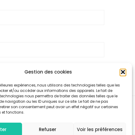
Gestion des cookies
 traitées
.
meilleures expériences, nous utilisons des technologies telles que les
cker et/ou accéder aux informations des appareils. Le fait de
technologies nous permettra de traiter des données telles que le
navigation ou les ID uniques sur ce site. Le fait de ne pas
retirer son consentement peut avoir un effet négatif sur certaines
 et fonctions.
ntialité
ter
Refuser
Voir les préférences