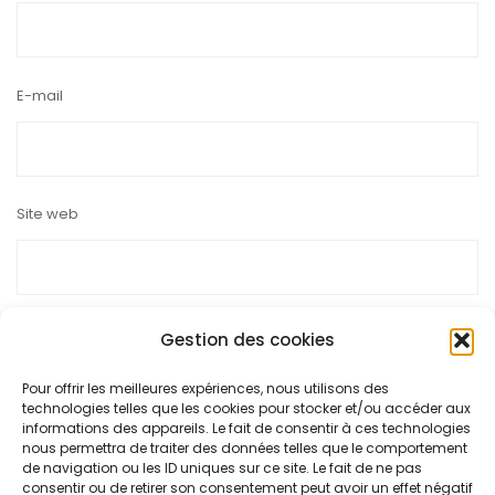
E-mail
Site web
Gestion des cookies
Pour offrir les meilleures expériences, nous utilisons des
Ce site utilise Akismet pour réduire les indésirables.
En savoir
technologies telles que les cookies pour stocker et/ou accéder aux
plus sur la façon dont les données de vos commentaires sont
informations des appareils. Le fait de consentir à ces technologies
nous permettra de traiter des données telles que le comportement
traitées
.
de navigation ou les ID uniques sur ce site. Le fait de ne pas
consentir ou de retirer son consentement peut avoir un effet négatif