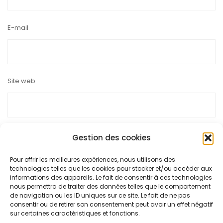
E-mail
Site web
Gestion des cookies
Pour offrir les meilleures expériences, nous utilisons des
Ce site utilise Akismet pour réduire les indésirables.
En savoir
technologies telles que les cookies pour stocker et/ou accéder aux
plus sur la façon dont les données de vos commentaires sont
informations des appareils. Le fait de consentir à ces technologies
nous permettra de traiter des données telles que le comportement
traitées
.
de navigation ou les ID uniques sur ce site. Le fait de ne pas
consentir ou de retirer son consentement peut avoir un effet négatif
sur certaines caractéristiques et fonctions.