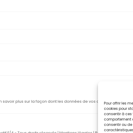
n savoir plus sur la façon dont les données de vos commentaires sont
Pour offrir les 
cookies pour sto
consentir à ces 
comportement de 
consentir ou de 
caractéristiques
ctif F/4 - Tous droits réservés |
Mentions légales
|
Politique de confide