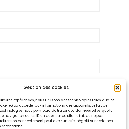
Gestion des cookies
 traitées
.
meilleures expériences, nous utilisons des technologies telles que les
cker et/ou accéder aux informations des appareils. Le fait de
technologies nous permettra de traiter des données telles que le
navigation ou les ID uniques sur ce site. Le fait de ne pas
retirer son consentement peut avoir un effet négatif sur certaines
 et fonctions.
ntialité