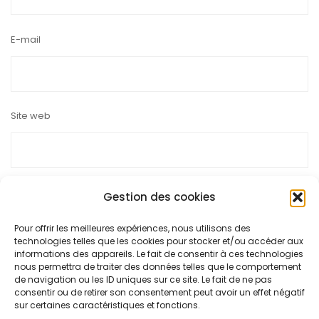
E-mail
Site web
Gestion des cookies
Pour offrir les meilleures expériences, nous utilisons des
Ce site utilise Akismet pour réduire les indésirables.
En savoir
technologies telles que les cookies pour stocker et/ou accéder aux
plus sur la façon dont les données de vos commentaires sont
informations des appareils. Le fait de consentir à ces technologies
nous permettra de traiter des données telles que le comportement
traitées
.
de navigation ou les ID uniques sur ce site. Le fait de ne pas
consentir ou de retirer son consentement peut avoir un effet négatif
sur certaines caractéristiques et fonctions.