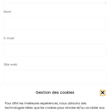
Nom
E-mail
Site web
Gestion des cookies
Pour offrir les meilleures expériences, nous utilisons des
Ce site utilise Akismet pour réduire les indésirables.
En savoir
technologies telles que les cookies pour stocker et/ou accéder aux