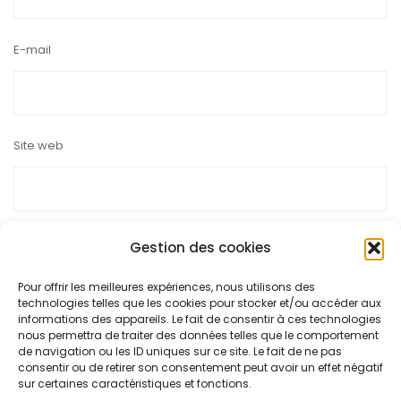
E-mail
Site web
Gestion des cookies
Pour offrir les meilleures expériences, nous utilisons des
Ce site utilise Akismet pour réduire les indésirables.
En savoir
technologies telles que les cookies pour stocker et/ou accéder aux
plus sur la façon dont les données de vos commentaires sont
informations des appareils. Le fait de consentir à ces technologies
nous permettra de traiter des données telles que le comportement
traitées
.
de navigation ou les ID uniques sur ce site. Le fait de ne pas
consentir ou de retirer son consentement peut avoir un effet négatif
sur certaines caractéristiques et fonctions.