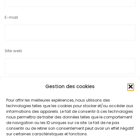
E-mail
Site web
Gestion des cookies
Pour offrir les meilleures expériences, nous utilisons des
Ce site utilise Akismet pour réduire les indésirables.
En savoir
technologies telles que les cookies pour stocker et/ou accéder aux
plus sur la façon dont les données de vos commentaires sont
informations des appareils. Le fait de consentir à ces technologies
nous permettra de traiter des données telles que le comportement
traitées
.
de navigation ou les ID uniques sur ce site. Le fait de ne pas
consentir ou de retirer son consentement peut avoir un effet négatif
sur certaines caractéristiques et fonctions.