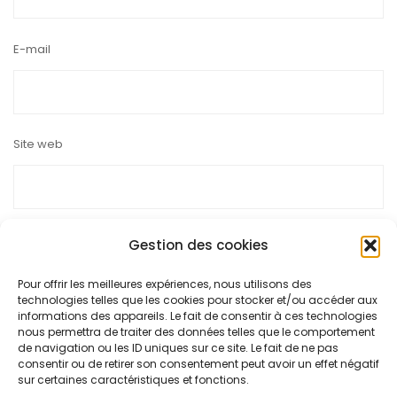
E-mail
Site web
Gestion des cookies
Pour offrir les meilleures expériences, nous utilisons des
Ce site utilise Akismet pour réduire les indésirables.
En savoir
technologies telles que les cookies pour stocker et/ou accéder aux
plus sur la façon dont les données de vos commentaires sont
informations des appareils. Le fait de consentir à ces technologies
nous permettra de traiter des données telles que le comportement
traitées
.
de navigation ou les ID uniques sur ce site. Le fait de ne pas
consentir ou de retirer son consentement peut avoir un effet négatif
sur certaines caractéristiques et fonctions.