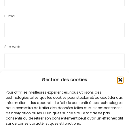
E-mail
Site web
Gestion des cookies
Pour offrir les meilleures expériences, nous utilisons des
Ce site utilise Akismet pour réduire les indésirables.
En savoir
technologies telles que les cookies pour stocker et/ou accéder aux
plus sur la façon dont les données de vos commentaires sont
informations des appareils. Le fait de consentir à ces technologies
nous permettra de traiter des données telles que le comportement
traitées
.
de navigation ou les ID uniques sur ce site. Le fait de ne pas
consentir ou de retirer son consentement peut avoir un effet négatif
sur certaines caractéristiques et fonctions.