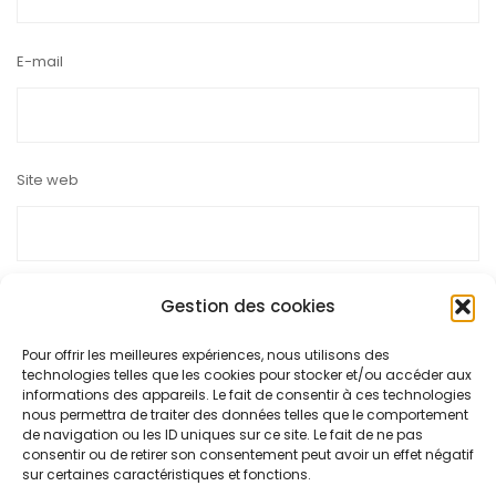
E-mail
Site web
Gestion des cookies
Pour offrir les meilleures expériences, nous utilisons des
Ce site utilise Akismet pour réduire les indésirables.
En savoir
technologies telles que les cookies pour stocker et/ou accéder aux
plus sur la façon dont les données de vos commentaires sont
informations des appareils. Le fait de consentir à ces technologies
nous permettra de traiter des données telles que le comportement
traitées
.
de navigation ou les ID uniques sur ce site. Le fait de ne pas
consentir ou de retirer son consentement peut avoir un effet négatif
sur certaines caractéristiques et fonctions.