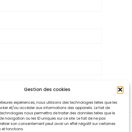
Gestion des cookies
 traitées
.
meilleures expériences, nous utilisons des technologies telles que les
cker et/ou accéder aux informations des appareils. Le fait de
technologies nous permettra de traiter des données telles que le
navigation ou les ID uniques sur ce site. Le fait de ne pas
retirer son consentement peut avoir un effet négatif sur certaines
 et fonctions.
ntialité