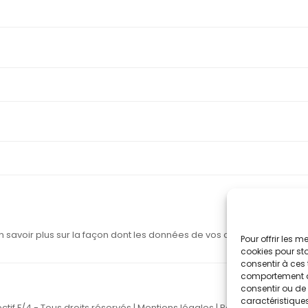
n savoir plus sur la façon dont les données de vos commentaires sont
Pour offrir les 
cookies pour sto
consentir à ces 
comportement de 
consentir ou de 
caractéristiques
ctif F/4 - Tous droits réservés |
Mentions légales
|
Politique de confide