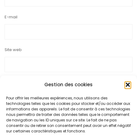
E-mail
Site web
Gestion des cookies
Pour offrir les meilleures expériences, nous utilisons des
Ce site utilise Akismet pour réduire les indésirables.
En savoir
technologies telles que les cookies pour stocker et/ou accéder aux
plus sur la façon dont les données de vos commentaires sont
informations des appareils. Le fait de consentir à ces technologies
nous permettra de traiter des données telles que le comportement
traitées
.
de navigation ou les ID uniques sur ce site. Le fait de ne pas
consentir ou de retirer son consentement peut avoir un effet négatif
sur certaines caractéristiques et fonctions.