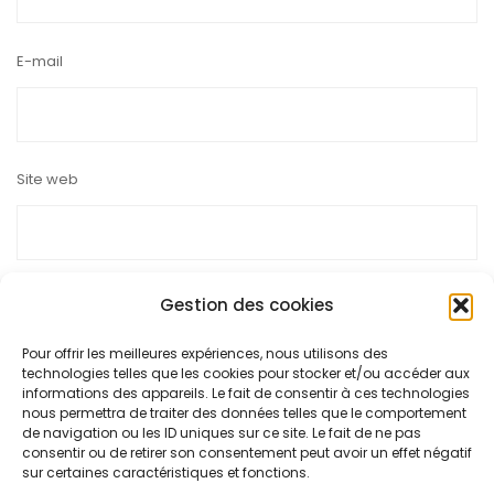
E-mail
Site web
Gestion des cookies
Pour offrir les meilleures expériences, nous utilisons des
Ce site utilise Akismet pour réduire les indésirables.
En savoir
technologies telles que les cookies pour stocker et/ou accéder aux
plus sur la façon dont les données de vos commentaires sont
informations des appareils. Le fait de consentir à ces technologies
nous permettra de traiter des données telles que le comportement
traitées
.
de navigation ou les ID uniques sur ce site. Le fait de ne pas
consentir ou de retirer son consentement peut avoir un effet négatif
sur certaines caractéristiques et fonctions.