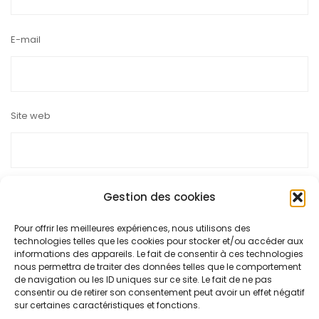
E-mail
Site web
Gestion des cookies
Pour offrir les meilleures expériences, nous utilisons des
Ce site utilise Akismet pour réduire les indésirables.
En savoir
technologies telles que les cookies pour stocker et/ou accéder aux
plus sur la façon dont les données de vos commentaires sont
informations des appareils. Le fait de consentir à ces technologies
nous permettra de traiter des données telles que le comportement
traitées
.
de navigation ou les ID uniques sur ce site. Le fait de ne pas
consentir ou de retirer son consentement peut avoir un effet négatif
sur certaines caractéristiques et fonctions.