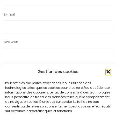
E-mail
Site web
Gestion des cookies
Pour offrir les meilleures expériences, nous utilisons des
Ce site utilise Akismet pour réduire les indésirables.
En savoir
technologies telles que les cookies pour stocker et/ou accéder aux
plus sur la façon dont les données de vos commentaires sont
informations des appareils. Le fait de consentir à ces technologies
nous permettra de traiter des données telles que le comportement
traitées
.
de navigation ou les ID uniques sur ce site. Le fait de ne pas
consentir ou de retirer son consentement peut avoir un effet négatif
sur certaines caractéristiques et fonctions.