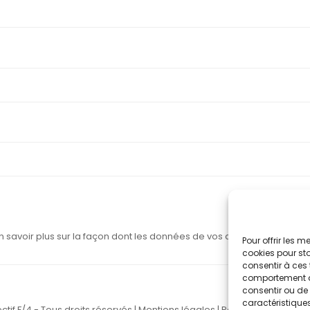
n savoir plus sur la façon dont les données de vos commentaires sont
Pour offrir les 
cookies pour sto
consentir à ces 
comportement de 
consentir ou de 
caractéristiques
ctif F/4 - Tous droits réservés |
Mentions légales
|
Politique de confide