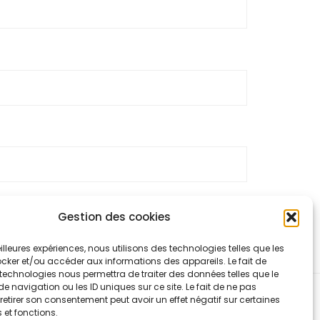
Gestion des cookies
 traitées
.
meilleures expériences, nous utilisons des technologies telles que les
cker et/ou accéder aux informations des appareils. Le fait de
technologies nous permettra de traiter des données telles que le
navigation ou les ID uniques sur ce site. Le fait de ne pas
retirer son consentement peut avoir un effet négatif sur certaines
 et fonctions.
ntialité