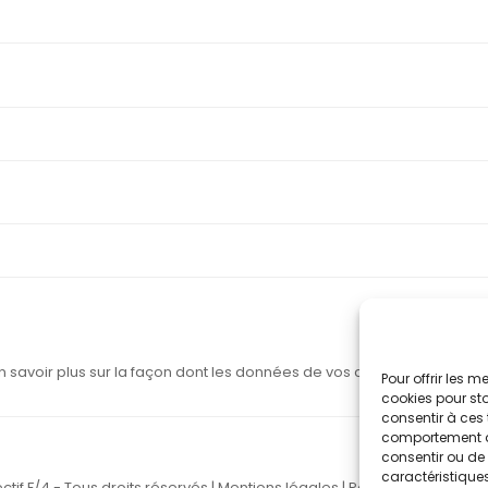
n savoir plus sur la façon dont les données de vos commentaires sont
Pour offrir les 
cookies pour sto
consentir à ces 
comportement de 
consentir ou de 
caractéristiques
ctif F/4 - Tous droits réservés |
Mentions légales
|
Politique de confide