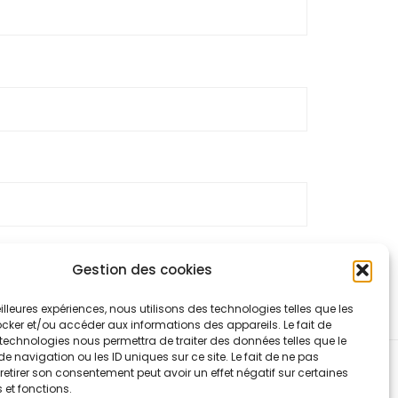
Gestion des cookies
 traitées
.
meilleures expériences, nous utilisons des technologies telles que les
cker et/ou accéder aux informations des appareils. Le fait de
technologies nous permettra de traiter des données telles que le
navigation ou les ID uniques sur ce site. Le fait de ne pas
retirer son consentement peut avoir un effet négatif sur certaines
 et fonctions.
ntialité