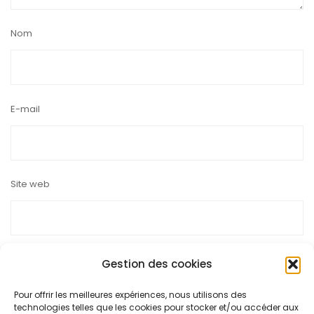
Nom
E-mail
Site web
Gestion des cookies
Pour offrir les meilleures expériences, nous utilisons des
Ce site utilise Akismet pour réduire les indésirables.
En savoir
technologies telles que les cookies pour stocker et/ou accéder aux