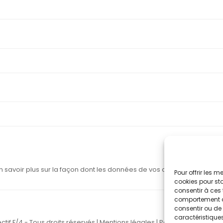
n savoir plus sur la façon dont les données de vos commentaires sont
Pour offrir les 
cookies pour sto
consentir à ces 
comportement de 
consentir ou de 
caractéristiques
ctif F/4 - Tous droits réservés |
Mentions légales
|
Politique de confide