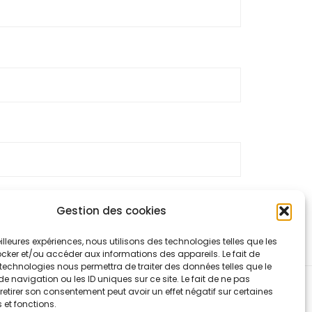
Gestion des cookies
 traitées
.
meilleures expériences, nous utilisons des technologies telles que les
cker et/ou accéder aux informations des appareils. Le fait de
technologies nous permettra de traiter des données telles que le
navigation ou les ID uniques sur ce site. Le fait de ne pas
retirer son consentement peut avoir un effet négatif sur certaines
 et fonctions.
ntialité