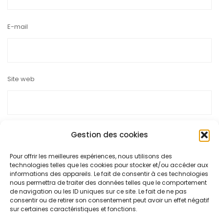
E-mail
Site web
Gestion des cookies
Pour offrir les meilleures expériences, nous utilisons des
Ce site utilise Akismet pour réduire les indésirables.
En savoir
technologies telles que les cookies pour stocker et/ou accéder aux
plus sur la façon dont les données de vos commentaires sont
informations des appareils. Le fait de consentir à ces technologies
nous permettra de traiter des données telles que le comportement
traitées
.
de navigation ou les ID uniques sur ce site. Le fait de ne pas
consentir ou de retirer son consentement peut avoir un effet négatif
sur certaines caractéristiques et fonctions.