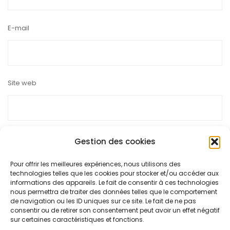
E-mail
Site web
Gestion des cookies
Pour offrir les meilleures expériences, nous utilisons des
Ce site utilise Akismet pour réduire les indésirables.
En savoir
technologies telles que les cookies pour stocker et/ou accéder aux
plus sur la façon dont les données de vos commentaires sont
informations des appareils. Le fait de consentir à ces technologies
nous permettra de traiter des données telles que le comportement
traitées
.
de navigation ou les ID uniques sur ce site. Le fait de ne pas
consentir ou de retirer son consentement peut avoir un effet négatif
sur certaines caractéristiques et fonctions.