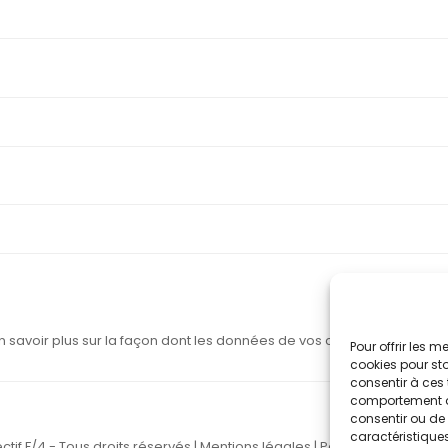
n savoir plus sur la façon dont les données de vos commentaires sont
Pour offrir les 
cookies pour sto
consentir à ces 
comportement de 
consentir ou de 
caractéristiques
ctif F/4 - Tous droits réservés |
Mentions légales
|
Politique de confide