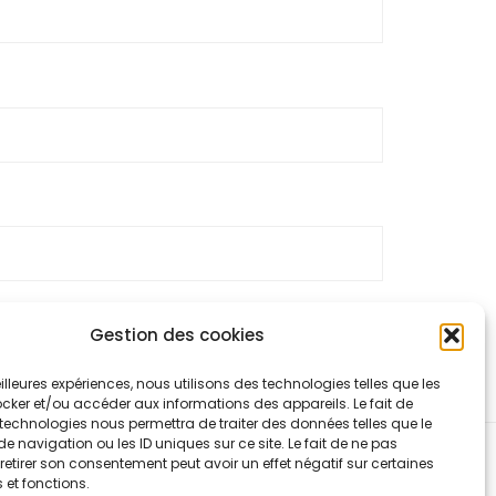
Gestion des cookies
 traitées
.
meilleures expériences, nous utilisons des technologies telles que les
cker et/ou accéder aux informations des appareils. Le fait de
technologies nous permettra de traiter des données telles que le
navigation ou les ID uniques sur ce site. Le fait de ne pas
retirer son consentement peut avoir un effet négatif sur certaines
 et fonctions.
ntialité