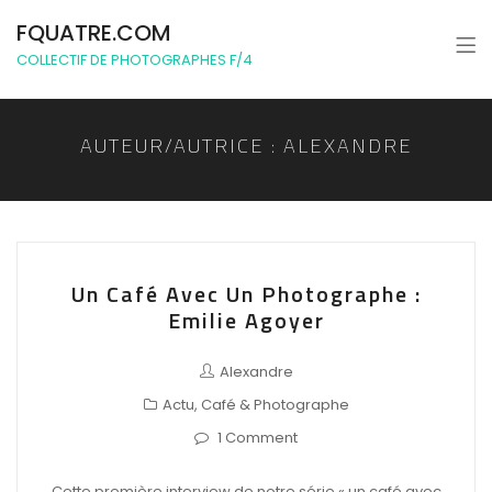
FQUATRE.COM
COLLECTIF DE PHOTOGRAPHES F/4
AUTEUR/AUTRICE :
ALEXANDRE
Un Café Avec Un Photographe :
Emilie Agoyer
Alexandre
Actu
,
Café & Photographe
1 Comment
Cette première interview de notre série « un café avec