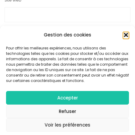
Site web
Gestion des cookies
Ce site utilise Akismet pour réduire les indésirables.
En savoir
Pour offrir les meilleures expériences, nous utilisons des
technologies telles que les cookies pour stocker et/ou accéder aux
plus sur la façon dont les données de vos commentaires sont
informations des appareils. Le fait de consentir à ces technologies
nous permettra de traiter des données telles que le comportement
traitées
.
de navigation ou les ID uniques sur ce site. Le fait de ne pas
consentir ou de retirer son consentement peut avoir un effet négatif
sur certaines caractéristiques et fonctions.
Accepter
© Collectif F/4 - Tous droits réservés |
Mentions légales
|
Politique de confidentialité
Refuser
Voir les préférences