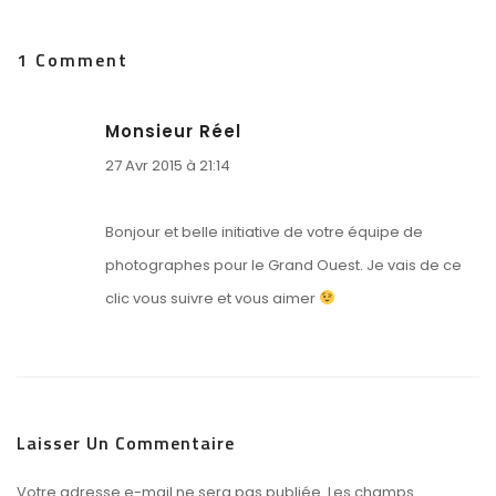
dans
une
nouvelle
1 Comment
fenêtre)
Monsieur Réel
27 Avr 2015 à 21:14
Bonjour et belle initiative de votre équipe de
photographes pour le Grand Ouest. Je vais de ce
clic vous suivre et vous aimer
Laisser Un Commentaire
Votre adresse e-mail ne sera pas publiée.
Les champs