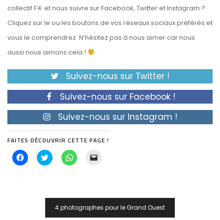
collectif F④ et nous suivre sur Facebook, Twitter et Instagram ?
Cliquez sur le ou les boutons de vos réseaux sociaux préférés et
vous le comprendrez. N’hésitez pas à nous aimer car nous
aussi nous aimons cela !
Suivez-nous sur Twitter !
Suivez-nous sur Facebook !
Suivez-nous sur Instagram !
FAITES DÉCOUVRIR CETTE PAGE !
Cliquez
Cliquez
Cliquez
Cliquer
pour
pour
pour
pour
partager
partager
partager
envoyer
sur
sur
sur
un
Facebook(ouvre
Twitter(ouvre
WhatsApp(ouvre
lien
dans
dans
dans
par
Navigation
une
une
une
e-
nouvelle
nouvelle
nouvelle
mail
De
fenêtre)
fenêtre)
fenêtre)
à
4 photographes pour le Grand Ouest
un
L’article
ami(ouvre