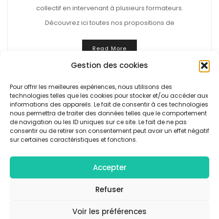
collectif en intervenant à plusieurs formateurs.
Découvrez ici toutes nos propositions de
Read More
Gestion des cookies
Pour offrir les meilleures expériences, nous utilisons des
technologies telles que les cookies pour stocker et/ou accéder aux
informations des appareils. Le fait de consentir à ces technologies
Navigation
Précédent
1
2
3
…
5
nous permettra de traiter des données telles que le comportement
Des
de navigation ou les ID uniques sur ce site. Le fait de ne pas
Suivant
Articles
consentir ou de retirer son consentement peut avoir un effet négatif
sur certaines caractéristiques et fonctions.
Accepter
© Collectif F/4 - Tous droits réservés |
Mentions légales
|
Politique de confidentialité
Refuser
Voir les préférences