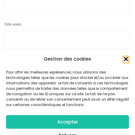
Site web
Gestion des cookies
Ce site utilise Akismet pour réduire les indésirables.
En savoir
Pour offrir les meilleures expériences, nous utilisons des
technologies telles que les cookies pour stocker et/ou accéder aux
plus sur la façon dont les données de vos commentaires sont
informations des appareils. Le fait de consentir à ces technologies
nous permettra de traiter des données telles que le comportement
traitées
.
de navigation ou les ID uniques sur ce site. Le fait de ne pas
consentir ou de retirer son consentement peut avoir un effet négatif
sur certaines caractéristiques et fonctions.
Accepter
© Collectif F/4 - Tous droits réservés |
Mentions légales
|
Politique de confidentialité