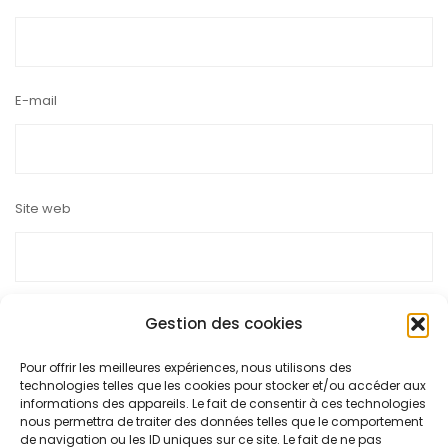
E-mail
Site web
Gestion des cookies
Ce site utilise Akismet pour réduire les indésirables.
En savoir
Pour offrir les meilleures expériences, nous utilisons des
technologies telles que les cookies pour stocker et/ou accéder aux
plus sur la façon dont les données de vos commentaires sont
informations des appareils. Le fait de consentir à ces technologies
nous permettra de traiter des données telles que le comportement
traitées
.
de navigation ou les ID uniques sur ce site. Le fait de ne pas