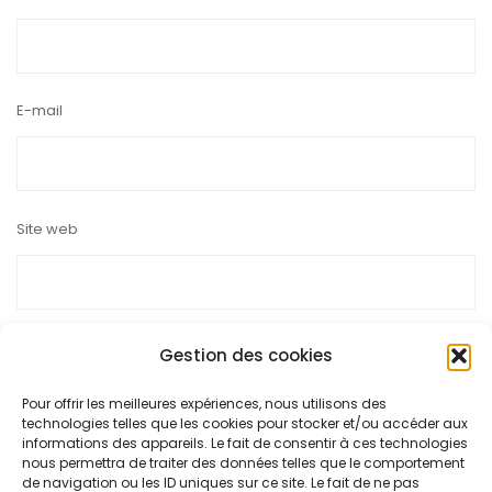
E-mail
Site web
Gestion des cookies
Ce site utilise Akismet pour réduire les indésirables.
En savoir
Pour offrir les meilleures expériences, nous utilisons des
technologies telles que les cookies pour stocker et/ou accéder aux
plus sur la façon dont les données de vos commentaires sont
informations des appareils. Le fait de consentir à ces technologies
nous permettra de traiter des données telles que le comportement
traitées
.
de navigation ou les ID uniques sur ce site. Le fait de ne pas