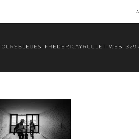
A
TOURSBLEUES-FREDERICAYROULET-WEB-329