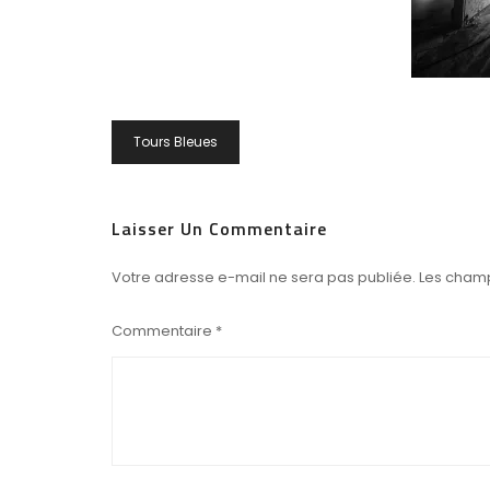
Navigation
Tours Bleues
De
L’article
Laisser Un Commentaire
Votre adresse e-mail ne sera pas publiée.
Les champ
Commentaire
*