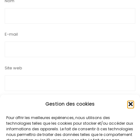
Nom
E-mail
Site web
Gestion des cookies
Ce site utilise Akismet pour réduire les indésirables.
En savoir
Pour offrir les meilleures expériences, nous utilisons des
technologies telles que les cookies pour stocker et/ou accéder aux
plus sur la façon dont les données de vos commentaires sont
informations des appareils. Le fait de consentir à ces technologies
nous permettra de traiter des données telles que le comportement
traitées
.