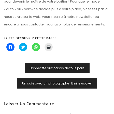
pour devenir le maître de votre boîtier ! Pour que le mode
« auto » ou « vert » ne décide plus à votre place, n’hésitez pas à
nous suivre sur le web,
vous inscrire à notre newsletter
ou
encore à
nous contacter pour avoir plus de renseignements
.
FAITES DÉCOUVRIR CETTE PAGE !
Cliquez
Cliquez
Cliquez
Cliquer
pour
pour
pour
pour
partager
partager
partager
envoyer
sur
sur
sur
un
Facebook(ouvre
Twitter(ouvre
WhatsApp(ouvre
lien
dans
dans
dans
par
Navigation
une
une
une
e-
Bonne fête aux papas de tous poils
nouvelle
nouvelle
nouvelle
mail
De
fenêtre)
fenêtre)
fenêtre)
à
un
L’article
ami(ouvre
dans
Un café avec un photographe : Emilie Agoyer
une
nouvelle
fenêtre)
Laisser Un Commentaire