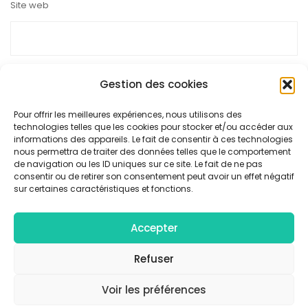
Site web
Gestion des cookies
Ce site utilise Akismet pour réduire les indésirables.
En savoir
Pour offrir les meilleures expériences, nous utilisons des
technologies telles que les cookies pour stocker et/ou accéder aux
plus sur la façon dont les données de vos commentaires sont
informations des appareils. Le fait de consentir à ces technologies
nous permettra de traiter des données telles que le comportement
traitées
.
de navigation ou les ID uniques sur ce site. Le fait de ne pas
consentir ou de retirer son consentement peut avoir un effet négatif
sur certaines caractéristiques et fonctions.
Accepter
© Collectif F/4 - Tous droits réservés |
Mentions légales
|
Politique de confidentialité
Refuser
Voir les préférences