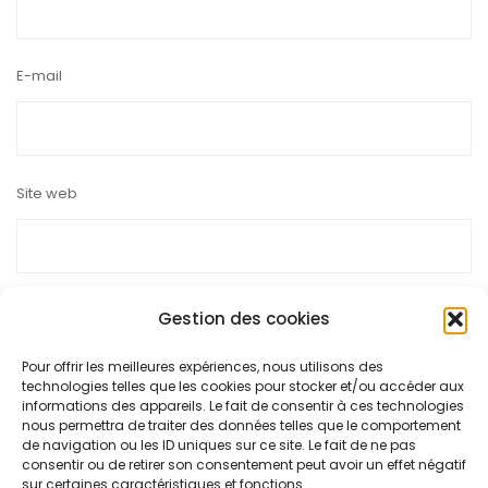
E-mail
Site web
Gestion des cookies
Ce site utilise Akismet pour réduire les indésirables.
En savoir
Pour offrir les meilleures expériences, nous utilisons des
technologies telles que les cookies pour stocker et/ou accéder aux
plus sur la façon dont les données de vos commentaires sont
informations des appareils. Le fait de consentir à ces technologies
nous permettra de traiter des données telles que le comportement
traitées
.
de navigation ou les ID uniques sur ce site. Le fait de ne pas
consentir ou de retirer son consentement peut avoir un effet négatif
sur certaines caractéristiques et fonctions.