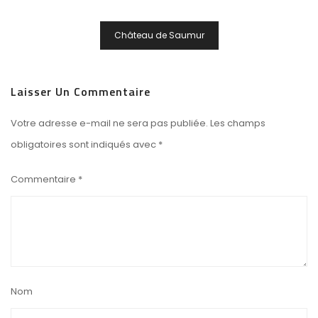
Navigation
Château de Saumur
De
L’article
Laisser Un Commentaire
Votre adresse e-mail ne sera pas publiée.
Les champs
obligatoires sont indiqués avec
*
Commentaire
*
Nom