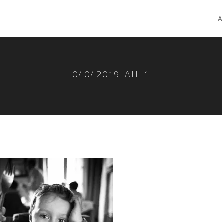
A
04042019-AH-1