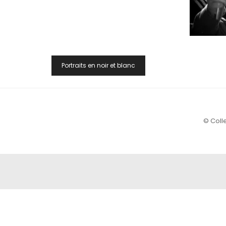
Navigation
Portraits en noir et blanc
De
L’article
© Colle