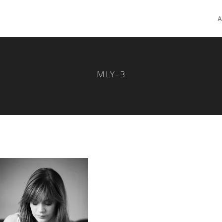
A
MLY-3