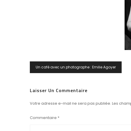
Navigation
Un café avec un photographe : Emilie Agoyer
De
L’article
Laisser Un Commentaire
Votre adresse e-mail ne sera pas publiée.
Les champ
Commentaire
*