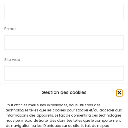
E-mail
Site web
Gestion des cookies
Ce site utilise Akismet pour réduire les indésirables.
En savoir
Pour offrir les meilleures expériences, nous utilisons des
technologies telles que les cookies pour stocker et/ou accéder aux
plus sur la façon dont les données de vos commentaires sont
informations des appareils. Le fait de consentir à ces technologies
nous permettra de traiter des données telles que le comportement
traitées
.
de navigation ou les ID uniques sur ce site. Le fait de ne pas